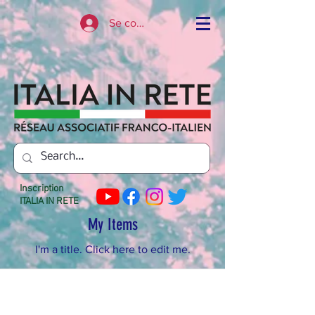
Se connecter
Inscription
ITALIA IN RETE
My Items
I'm a title. ​Click here to edit me.