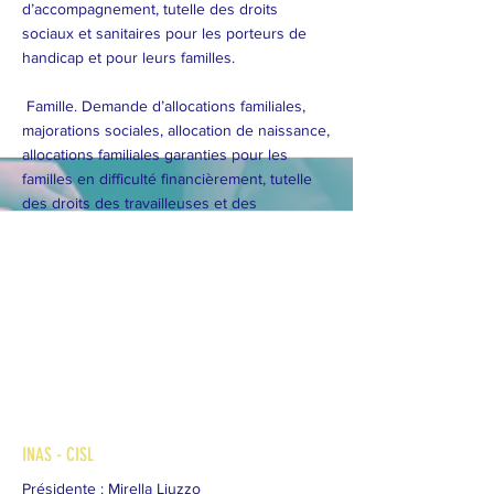
d’accompagnement, tutelle des droits
sociaux et sanitaires pour les porteurs de
handicap et pour leurs familles.
Famille. Demande d’allocations familiales,
majorations sociales, allocation de naissance,
allocations familiales garanties pour les
familles en difficulté financièrement, tutelle
des droits des travailleuses et des
travailleurs avec enfants.
Information sur les droits sociaux, sanitaires,
consulaires. Droits des individus et des
familles en matière de chômage, d’assistance
sociale, d’assistance sanitaire, libre
circulation des personnes, migration, droits
politiques, délivrance des passeports et
autres encore.
More
INAS - CISL
Présidente : Mirella Liuzzo ​