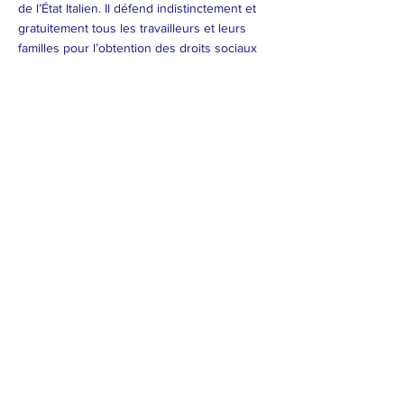
de l’État Italien. Il défend indistinctement et
gratuitement tous les travailleurs et leurs
familles pour l’obtention des droits sociaux
prévus par les lois nationales, régionale, par
les contrats de travail, les Règlements
Européens et les accords internationaux de
sécurité sociale.
Il possède une structure de bureaux répartie
sur tout le territoire national et étranger. Plus
de 1400 salariés travaillent dans environs
700 bureaux, en Italie et plus de 100
bureaux sont présents dans les plus
importants Pays de l’émigration italienne.
Territoire d’action(ville, région, pays).​
Activités en France
L’activité d’assistance de l’INAS est
totalement gratuite et très vaste.