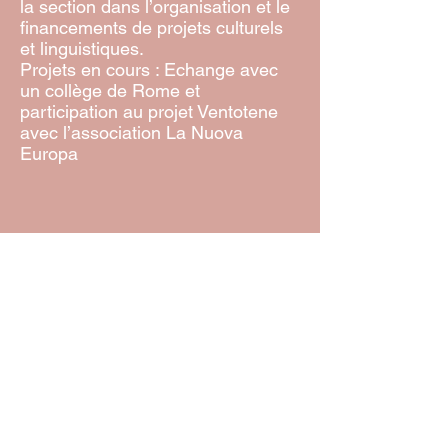
la section dans l’organisation et le
financements de projets culturels
et linguistiques.
Projets en cours : Echange avec
un collège de Rome et
participation au projet Ventotene
avec l’association La Nuova
Europa
Facebook
@PaesiBalzac
Italia in Rete -
Réseau associatif franco-italien
Association loi 1901
20 Rue des Vinaigriers
75010 Paris
forum@associazioni-italiane.org
• Mentions
légales