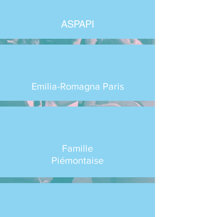
ASPAPI
Emilia-Romagna Paris
Famille
Piémontaise