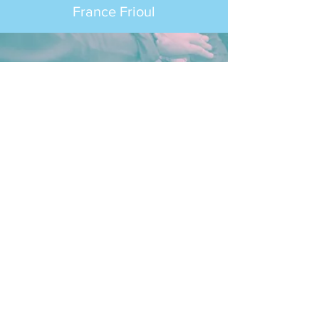
France Frioul
Italia in Rete -
Réseau associatif franco-italien
Association loi 1901
20 Rue des Vinaigriers
75010 Paris
forum@associazioni-italiane.org
• Mentions
légales