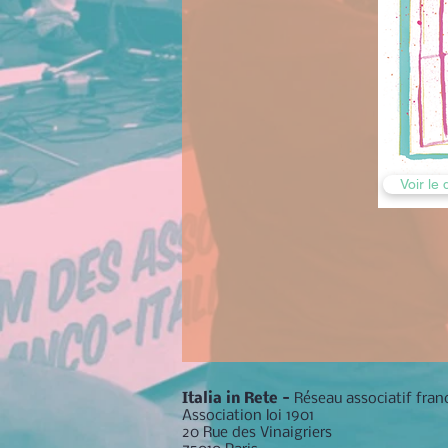
Voir le 
Italia in Rete -
Réseau associatif franc
Association loi 1901
20 Rue des Vinaigriers