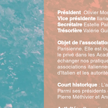
Président
Olivier Mo
Vice présidente
Ilar
Secrétaire
Estelle Pai
Trésorière
Valérie Gui
Objet de l'associatio
Parisienne. Elle est o
le privé dans les Acad
échanger nos pratiques
associations italienne
d'Italien et les autorit
Court historique
: L'
Parmi ses présidents q
Pierre Méthivier et A