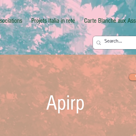
sociations
Projets Italia in rete
Carte Blanche aux Ass
Apirp