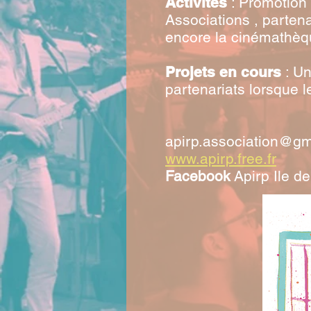
Activités
: Promotion 
Associations , partena
encore la cinémathèque
Projets en cours
: Un
partenariats lorsque 
apirp.association@gm
www.apirp.free.fr
Facebook
Apirp Ile d