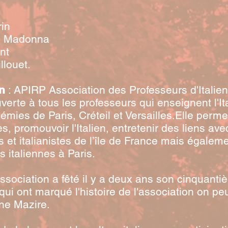
rin
ia Madonna
nt
llouet.
n
: APIRP Association des Professeurs d'Italie
uverte à tous les professeurs qui enseignent l'It
émies de Paris, Créteil et Versailles.Elle perm
, promouvoir l'Italien, entretenir des liens ave
s et italianistes de l’île de France mais égalem
és italiennes à Paris.
association a fêté il y a deux ans son cinquanti
ui ont marqué l'histoire de l'association on peut
nne Mazire.